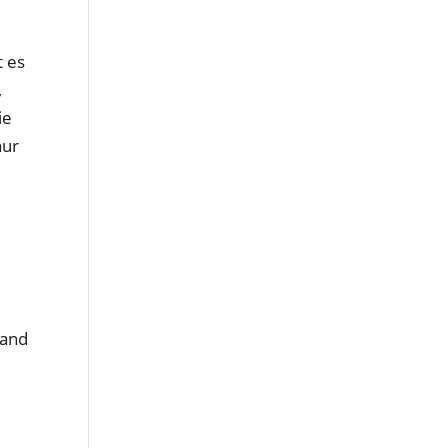
t es
,
ie
nur
e
Hand