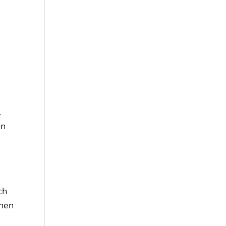
,
en
ch
ünen